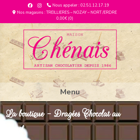
Nous appeler : 02.51.12.17.19
Nos magasins : TREILLIERES – NOZAY – NORT /ERDRE
0,00€
(0)
Menu
La boutique - Dragées Chocolat au
détail