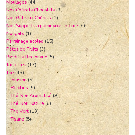
Moulages
(44)
Nos Coffrets Chocolats
(9)
Nos Gâteaux Chénais
(7)
Nos Supports à garnir vous-même
(8)
Nougats
(1)
Parrainage écoles
(15)
Pâtes de Fruits
(3)
Produits Régionaux
(5)
Tablettes
(17)
Thé
(46)
Infusion
(5)
Rooibos
(5)
Thé Noir Aromatisé
(9)
Thé Noir Nature
(6)
Thé Vert
(13)
Tisane
(8)