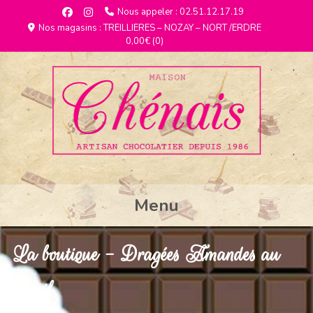
Nous appeler : 02.51.12.17.19
Nos magasins : TREILLIERES – NOZAY – NORT /ERDRE
0,00€
(0)
Menu
La boutique - Dragées Amandes au
détail