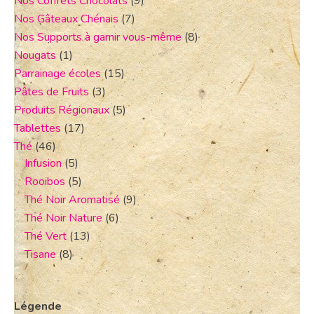
Nos Coffrets Chocolats
(9)
Nos Gâteaux Chénais
(7)
Nos Supports à garnir vous-même
(8)
Nougats
(1)
Parrainage écoles
(15)
Pâtes de Fruits
(3)
Produits Régionaux
(5)
Tablettes
(17)
Thé
(46)
Infusion
(5)
Rooibos
(5)
Thé Noir Aromatisé
(9)
Thé Noir Nature
(6)
Thé Vert
(13)
Tisane
(8)
Légende