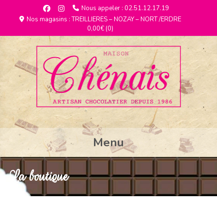
Nous appeler : 02.51.12.17.19
Nos magasins : TREILLIERES – NOZAY – NORT /ERDRE
0,00€
(0)
Menu
La boutique