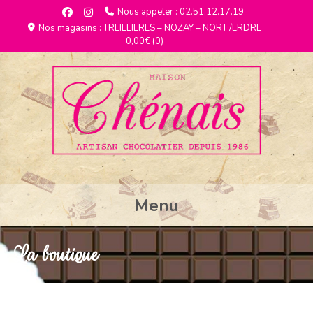
Nous appeler : 02.51.12.17.19
Nos magasins : TREILLIERES – NOZAY – NORT /ERDRE
0,00€
(0)
Menu
La boutique