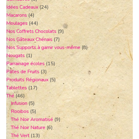
Idées Cadeaux
(24)
Macarons
(4)
Moulages
(44)
Nos Coffrets Chocolats
(9)
Nos Gâteaux Chénais
(7)
Nos Supports à garnir vous-même
(8)
Nougats
(1)
Parrainage écoles
(15)
Pâtes de Fruits
(3)
Produits Régionaux
(5)
Tablettes
(17)
Thé
(46)
Infusion
(5)
Rooibos
(5)
Thé Noir Aromatisé
(9)
Thé Noir Nature
(6)
Thé Vert
(13)