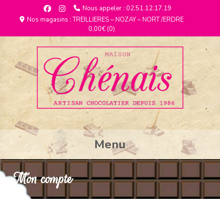
Nous appeler : 02.51.12.17.19
Nos magasins : TREILLIERES – NOZAY – NORT /ERDRE
0,00€
(0)
Menu
Mon compte