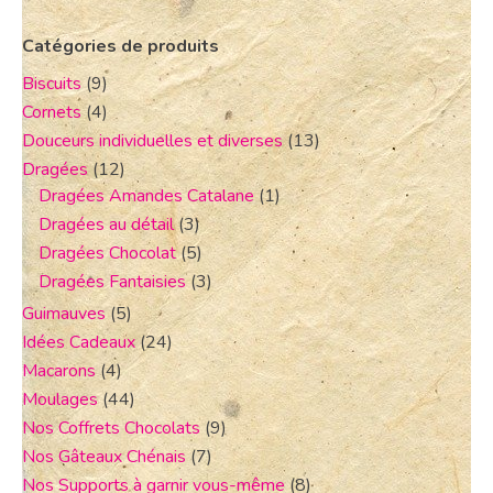
Catégories de produits
Biscuits
(9)
Cornets
(4)
Douceurs individuelles et diverses
(13)
Dragées
(12)
Dragées Amandes Catalane
(1)
Dragées au détail
(3)
Dragées Chocolat
(5)
Dragées Fantaisies
(3)
Guimauves
(5)
Idées Cadeaux
(24)
Macarons
(4)
Moulages
(44)
Nos Coffrets Chocolats
(9)
Nos Gâteaux Chénais
(7)
Nos Supports à garnir vous-même
(8)