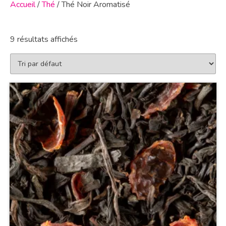
Accueil
/
Thé
/ Thé Noir Aromatisé
9 résultats affichés