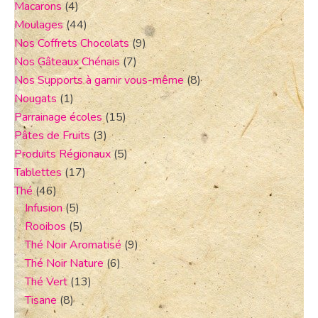
Macarons
(4)
Moulages
(44)
Nos Coffrets Chocolats
(9)
Nos Gâteaux Chénais
(7)
Nos Supports à garnir vous-même
(8)
Nougats
(1)
Parrainage écoles
(15)
Pâtes de Fruits
(3)
Produits Régionaux
(5)
Tablettes
(17)
Thé
(46)
Infusion
(5)
Rooibos
(5)
Thé Noir Aromatisé
(9)
Thé Noir Nature
(6)
Thé Vert
(13)
Tisane
(8)