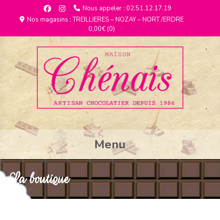
Nous appeler : 02.51.12.17.19
Nos magasins : TREILLIERES – NOZAY – NORT /ERDRE
0,00€
(0)
Menu
La boutique