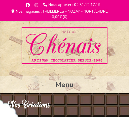
Nous appeler : 02.51.12.17.19
Nos magasins : TREILLIERES – NOZAY – NORT /ERDRE
0,00€
(0)
Menu
Nos Créations