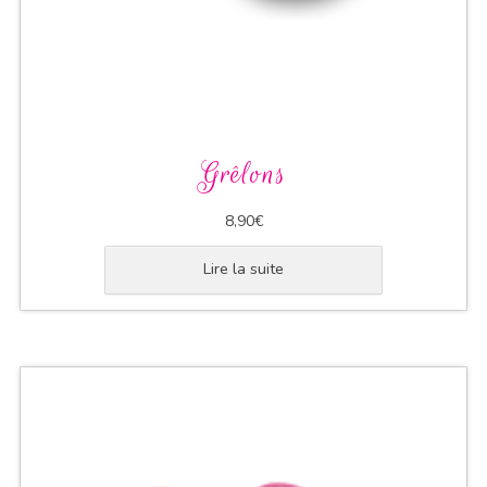
Grêlons
8,90
€
Lire la suite