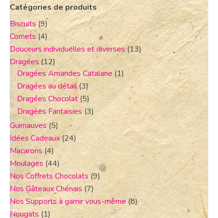
Catégories de produits
Biscuits
(9)
Cornets
(4)
Douceurs individuelles et diverses
(13)
Dragées
(12)
Dragées Amandes Catalane
(1)
Dragées au détail
(3)
Dragées Chocolat
(5)
Dragées Fantaisies
(3)
Guimauves
(5)
Idées Cadeaux
(24)
Macarons
(4)
Moulages
(44)
Nos Coffrets Chocolats
(9)
Nos Gâteaux Chénais
(7)
Nos Supports à garnir vous-même
(8)
Nougats
(1)