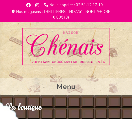
Nous appeler : 02.51.12.17.19
Nos magasins : TREILLIERES – NOZAY – NORT /ERDRE
0,00€
(0)
Menu
La boutique