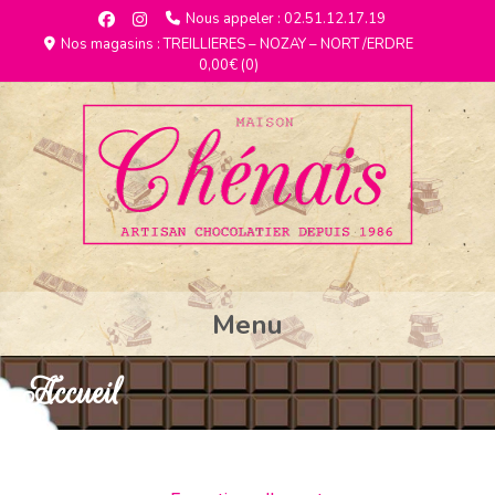
Nous appeler : 02.51.12.17.19
Nos magasins : TREILLIERES – NOZAY – NORT /ERDRE
0,00€
(0)
Menu
Accueil