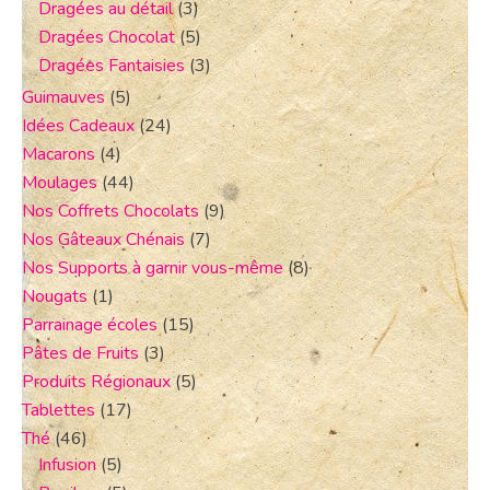
Dragées au détail
(3)
Dragées Chocolat
(5)
Dragées Fantaisies
(3)
Guimauves
(5)
Idées Cadeaux
(24)
Macarons
(4)
Moulages
(44)
Nos Coffrets Chocolats
(9)
Nos Gâteaux Chénais
(7)
Nos Supports à garnir vous-même
(8)
Nougats
(1)
Parrainage écoles
(15)
Pâtes de Fruits
(3)
Produits Régionaux
(5)
Tablettes
(17)
Thé
(46)
Infusion
(5)