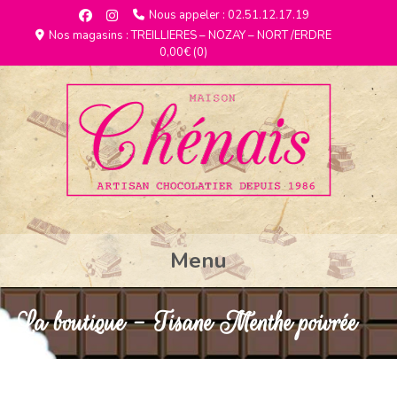
Nous appeler : 02.51.12.17.19
Nos magasins : TREILLIERES – NOZAY – NORT /ERDRE
0,00€
(0)
Menu
La boutique - Tisane Menthe poivrée