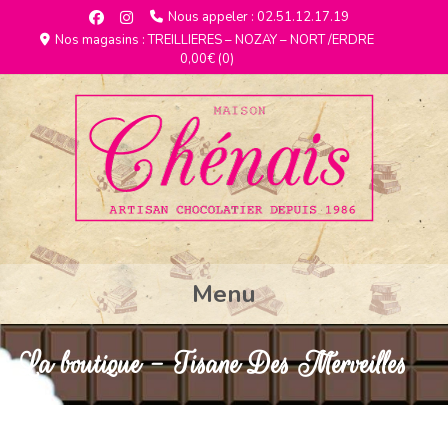
Nous appeler : 02.51.12.17.19
Nos magasins : TREILLIERES – NOZAY – NORT /ERDRE
0,00€
(0)
Menu
La boutique - Tisane Des Merveilles