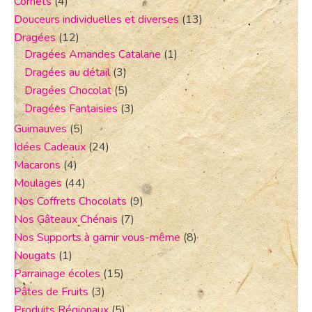
Cornets
(4)
Douceurs individuelles et diverses
(13)
Dragées
(12)
Dragées Amandes Catalane
(1)
Dragées au détail
(3)
Dragées Chocolat
(5)
Dragées Fantaisies
(3)
Guimauves
(5)
Idées Cadeaux
(24)
Macarons
(4)
Moulages
(44)
Nos Coffrets Chocolats
(9)
Nos Gâteaux Chénais
(7)
Nos Supports à garnir vous-même
(8)
Nougats
(1)
Parrainage écoles
(15)
Pâtes de Fruits
(3)
Produits Régionaux
(5)