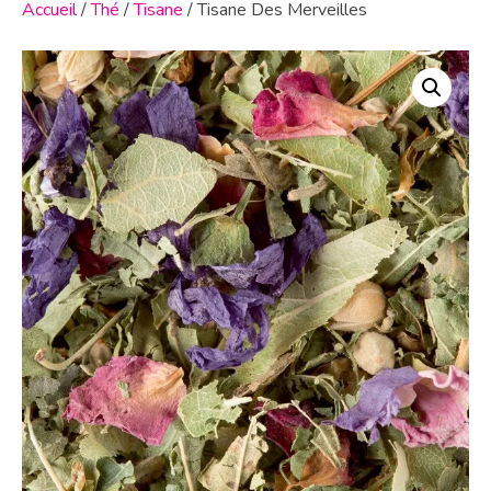
Accueil
/
Thé
/
Tisane
/ Tisane Des Merveilles