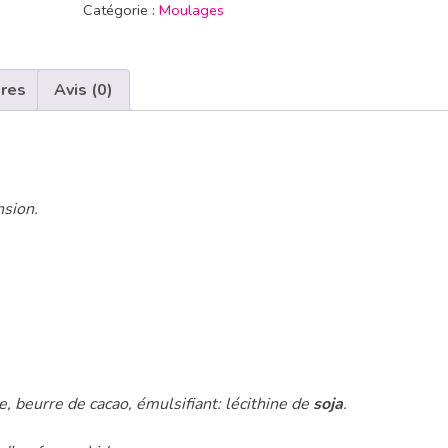
Catégorie :
Moulages
ires
Avis (0)
nsion.
e, beurre de cacao, émulsifiant: lécithine de
soja
.