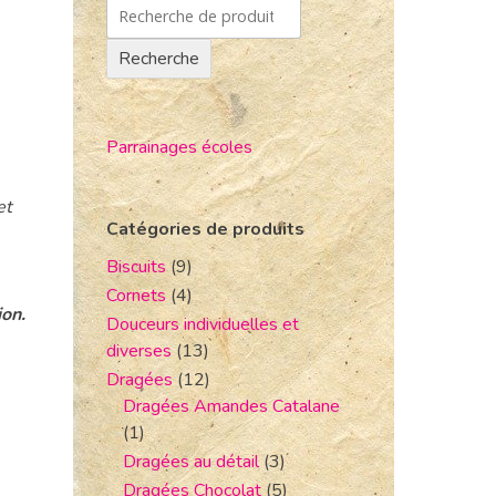
Recherche
Parrainages écoles
et
Catégories de produits
Biscuits
(9)
Cornets
(4)
ion.
Douceurs individuelles et
diverses
(13)
Dragées
(12)
Dragées Amandes Catalane
(1)
Dragées au détail
(3)
Dragées Chocolat
(5)