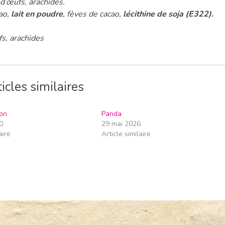
 d’œufs, arachides.
cao,
lait en poudre
, fèves de cacao,
lécithine de soja (E322).
fs, arachides
icles similaires
on
Panda
0
29 mai 2026
aire
Article similaire