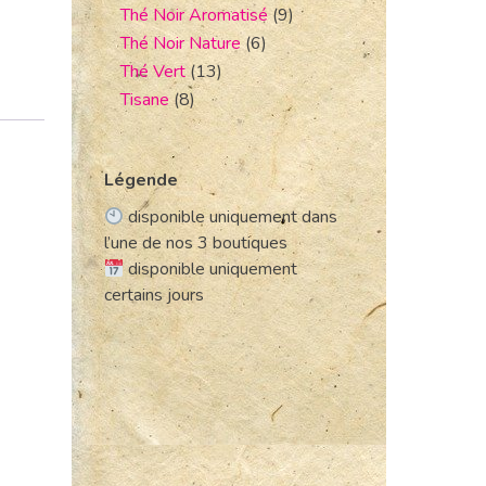
Thé Noir Aromatisé
(9)
Thé Noir Nature
(6)
Thé Vert
(13)
Tisane
(8)
Légende
disponible uniquement dans
l’une de nos 3 boutiques
disponible uniquement
certains jours