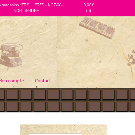
 magasins : TREILLIERES – NOZAY –
0,00€
NORT /ERDRE
(0)
Mon compte
Contact