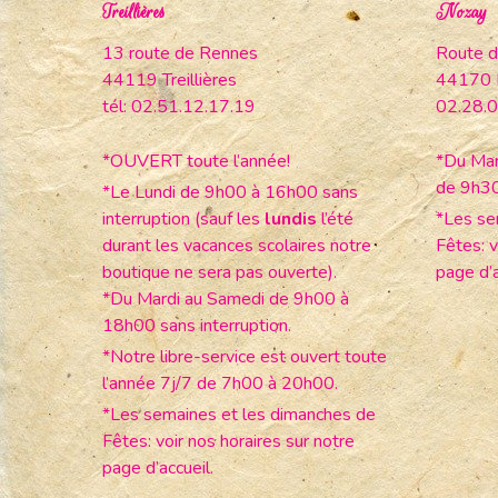
Treillières
Nozay
13 route de Rennes
Route d
44119 Treillières
44170 
tél: 02.51.12.17.19
02.28.0
*OUVERT toute l’année!
*Du Mar
de 9h3
*Le Lundi de 9h00 à 16h00 sans
interruption (sauf les
lundis
l’été
*Les se
durant les vacances scolaires notre
Fêtes: v
boutique ne sera pas ouverte).
page d’a
*Du Mardi au Samedi de 9h00 à
18h00 sans interruption.
*Notre libre-service est ouvert toute
l’année 7j/7 de 7h00 à 20h00.
*Les semaines et les dimanches de
Fêtes: voir nos horaires sur notre
page d’accueil.