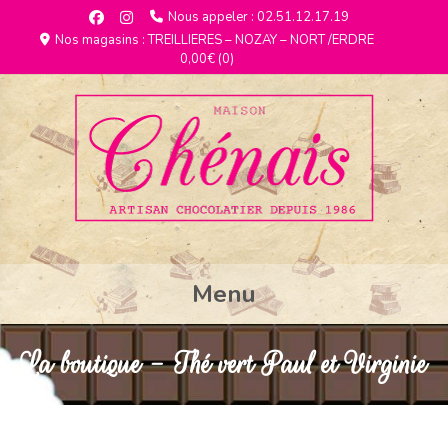
Nous appeler : 02.51.12.17.19
Nos magasins : TREILLIERES – NOZAY – NORT /ERDRE
0,00€
(0)
Menu
La boutique - Thé vert Paul et Virginie