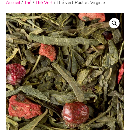
Accueil
/
Thé
/
Thé Vert
/ Thé vert Paul et Virginie