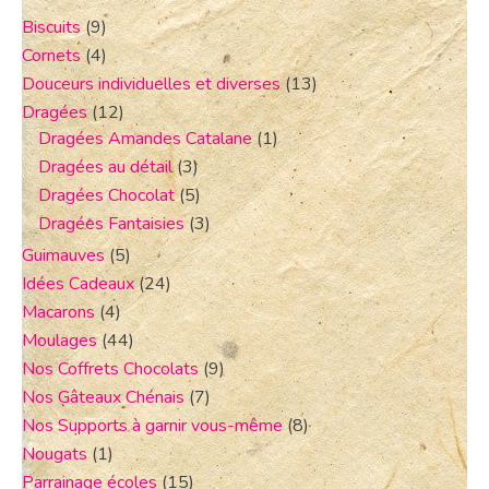
Biscuits
(9)
Cornets
(4)
Douceurs individuelles et diverses
(13)
Dragées
(12)
Dragées Amandes Catalane
(1)
Dragées au détail
(3)
Dragées Chocolat
(5)
Dragées Fantaisies
(3)
Guimauves
(5)
Idées Cadeaux
(24)
Macarons
(4)
Moulages
(44)
Nos Coffrets Chocolats
(9)
Nos Gâteaux Chénais
(7)
Nos Supports à garnir vous-même
(8)
Nougats
(1)
Parrainage écoles
(15)