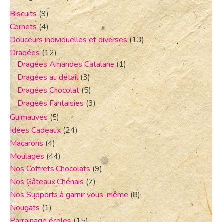
Biscuits
(9)
Cornets
(4)
Douceurs individuelles et diverses
(13)
Dragées
(12)
Dragées Amandes Catalane
(1)
Dragées au détail
(3)
Dragées Chocolat
(5)
Dragées Fantaisies
(3)
Guimauves
(5)
Idées Cadeaux
(24)
Macarons
(4)
Moulages
(44)
Nos Coffrets Chocolats
(9)
Nos Gâteaux Chénais
(7)
Nos Supports à garnir vous-même
(8)
Nougats
(1)
Parrainage écoles
(15)