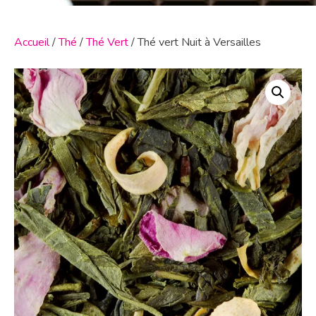
Accueil
/
Thé
/
Thé Vert
/ Thé vert Nuit à Versailles