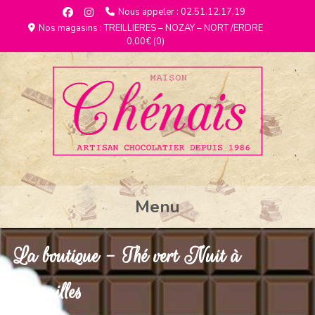
Nous appeler : 02.51.12.17.19
Nos magasins : TREILLIERES – NOZAY – NORT /ERDRE
0,00€
(0)
Menu
La boutique - Thé vert Nuit à
Versailles