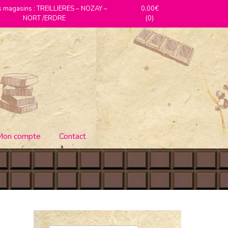
 magasins : TREILLIERES – NOZAY –
0,00€
NORT /ERDRE
(0)
Mon compte
Contact