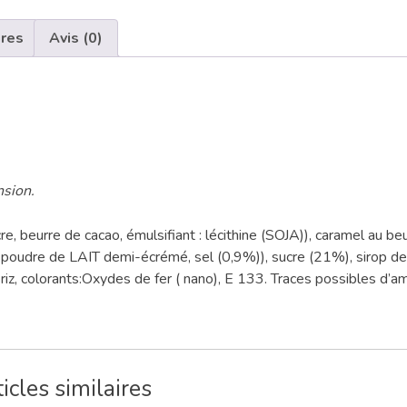
ires
Avis (0)
nsion.
e, beurre de cacao, émulsifiant : lécithine (SOJA)), caramel au be
oudre de LAIT demi-écrémé, sel (0,9%)), sucre (21%), sirop de
riz, colorants:Oxydes de fer ( nano), E 133. Traces possibles d’
icles similaires