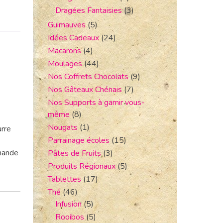
Dragées Fantaisies
(3)
Guimauves
(5)
Idées Cadeaux
(24)
Macarons
(4)
Moulages
(44)
Nos Coffrets Chocolats
(9)
Nos Gâteaux Chénais
(7)
Nos Supports à garnir vous-
même
(8)
Nougats
(1)
urre
Parrainage écoles
(15)
amande
Pâtes de Fruits
(3)
Produits Régionaux
(5)
Tablettes
(17)
Thé
(46)
Infusion
(5)
Rooibos
(5)