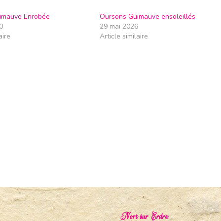
imauve Enrobée
Oursons Guimauve ensoleillés
0
29 mai 2026
aire
Article similaire
Nort sur Erdre