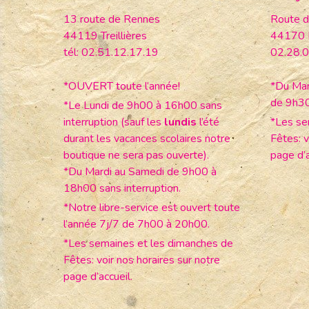
13 route de Rennes
Route d
44119 Treillières
44170 
tél: 02.51.12.17.19
02.28.0
*OUVERT toute l’année!
*Du Mar
de 9h3
*Le Lundi de 9h00 à 16h00 sans
interruption (sauf les
lundis
l’été
*Les se
durant les vacances scolaires notre
Fêtes: v
boutique ne sera pas ouverte).
page d’a
*Du Mardi au Samedi de 9h00 à
18h00 sans interruption.
*Notre libre-service est ouvert toute
l’année 7j/7 de 7h00 à 20h00.
*Les semaines et les dimanches de
Fêtes: voir nos horaires sur notre
page d’accueil.