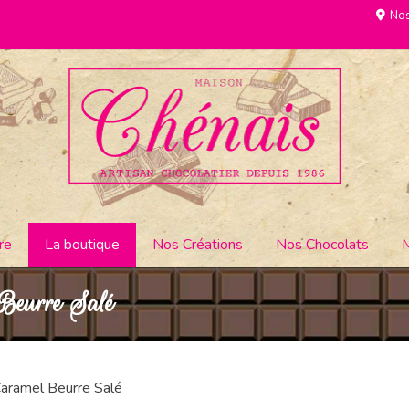
Nos
re
La boutique
Nos Créations
Nos Chocolats
 Beurre Salé
Caramel Beurre Salé