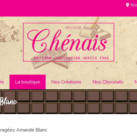
Nos
re
La boutique
Nos Créations
Nos Chocolats
Blanc
Dragées Amande Blanc