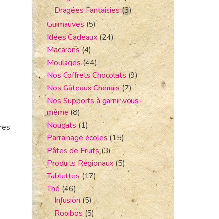
Dragées Fantaisies
(3)
Guimauves
(5)
Idées Cadeaux
(24)
Macarons
(4)
Moulages
(44)
Nos Coffrets Chocolats
(9)
Nos Gâteaux Chénais
(7)
Nos Supports à garnir vous-
même
(8)
Nougats
(1)
res
Parrainage écoles
(15)
Pâtes de Fruits
(3)
Produits Régionaux
(5)
Tablettes
(17)
Thé
(46)
Infusion
(5)
Rooibos
(5)