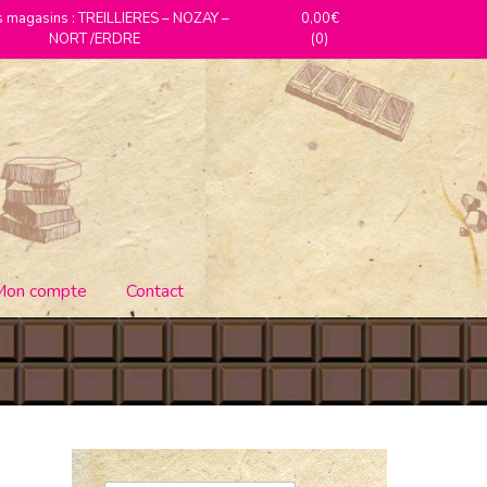
 magasins : TREILLIERES – NOZAY –
0,00€
NORT /ERDRE
(0)
Mon compte
Contact