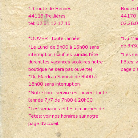
13 route de Rennes
Route d
44119 Treillières
44170 
tél: 02.51.12.17.19
02.28.0
*OUVERT toute l’année!
*Du Mar
de 9h3
*Le Lundi de 9h00 à 16h00 sans
interruption (sauf les
lundis
l’été
*Les se
durant les vacances scolaires notre
Fêtes: v
boutique ne sera pas ouverte).
page d’a
*Du Mardi au Samedi de 9h00 à
18h00 sans interruption.
*Notre libre-service est ouvert toute
l’année 7j/7 de 7h00 à 20h00.
*Les semaines et les dimanches de
Fêtes: voir nos horaires sur notre
page d’accueil.