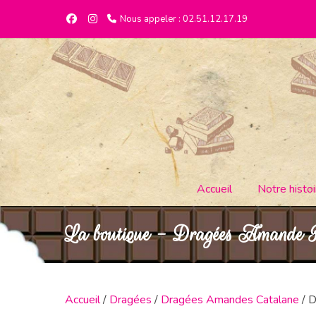
Nous appeler : 02.51.12.17.19
Accueil
Notre histoi
La boutique - Dragées Amande 
Accueil
/
Dragées
/
Dragées Amandes Catalane
/ 