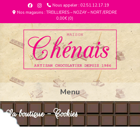
Nous appeler : 02.51.12.17.19
Nos magasins : TREILLIERES – NOZAY – NORT /ERDRE
0,00€
(0)
Menu
La boutique - Cookies