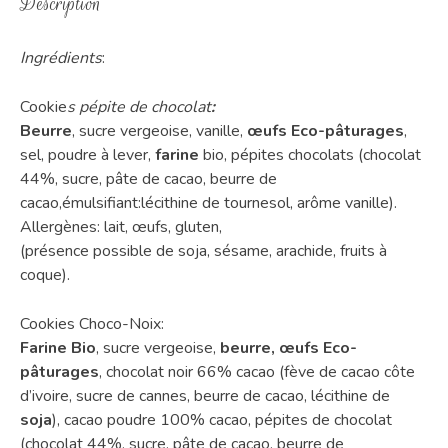
Description
Ingrédients
:
Cookie
s pépite de chocolat
:
Beurre
, sucre vergeoise, vanille,
œufs Eco-pâturages
,
sel, poudre à lever,
farine
bio, pépites chocolats
(chocolat
44%, sucre, pâte de cacao, beurre de
cacao,émulsifiant:lécithine de tournesol, arôme
vanille).
Allergènes:
lait, œufs, gluten,
(présence possible de soja, sésame, arachide, fruits à
coque).
Cookies Choco-Noix:
Farine Bio
, sucre vergeoise,
beurre, œufs Eco-
pâturages
, chocolat noir 66% cacao (fève de cacao côte
d’ivoire, sucre de cannes, beurre de cacao, lécithine de
soja
), cacao poudre 100% cacao, pépites de chocolat
(chocolat 44%, sucre, pâte de cacao, beurre de