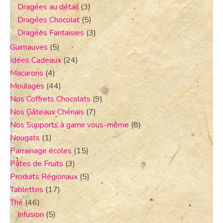
Dragées au détail
(3)
Dragées Chocolat
(5)
Dragées Fantaisies
(3)
Guimauves
(5)
Idées Cadeaux
(24)
Macarons
(4)
Moulages
(44)
Nos Coffrets Chocolats
(9)
Nos Gâteaux Chénais
(7)
Nos Supports à garnir vous-même
(8)
Nougats
(1)
Parrainage écoles
(15)
Pâtes de Fruits
(3)
Produits Régionaux
(5)
Tablettes
(17)
Thé
(46)
Infusion
(5)