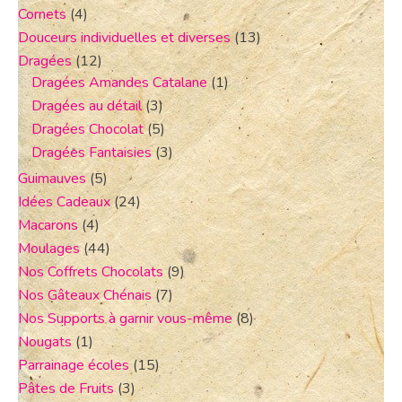
Cornets
(4)
Douceurs individuelles et diverses
(13)
Dragées
(12)
Dragées Amandes Catalane
(1)
Dragées au détail
(3)
Dragées Chocolat
(5)
Dragées Fantaisies
(3)
Guimauves
(5)
Idées Cadeaux
(24)
Macarons
(4)
Moulages
(44)
Nos Coffrets Chocolats
(9)
Nos Gâteaux Chénais
(7)
Nos Supports à garnir vous-même
(8)
Nougats
(1)
Parrainage écoles
(15)
Pâtes de Fruits
(3)