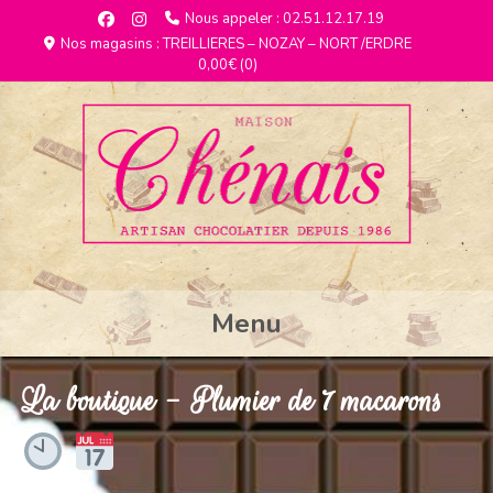
Nous appeler : 02.51.12.17.19
Nos magasins : TREILLIERES – NOZAY – NORT /ERDRE
0,00€
(0)
Menu
La boutique - Plumier de 7 macarons