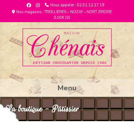
Nous appeler : 02.51.12.17.19
Nos magasins : TREILLIERES – NOZAY – NORT /ERDRE
0,00€
(0)
Menu
La boutique - Pâtissier