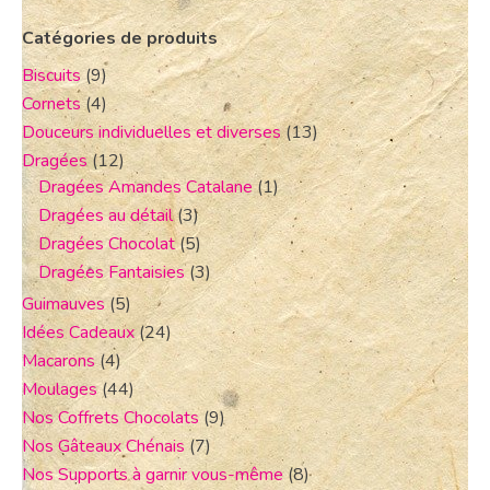
Catégories de produits
Biscuits
(9)
Cornets
(4)
Douceurs individuelles et diverses
(13)
Dragées
(12)
Dragées Amandes Catalane
(1)
Dragées au détail
(3)
Dragées Chocolat
(5)
Dragées Fantaisies
(3)
Guimauves
(5)
Idées Cadeaux
(24)
Macarons
(4)
Moulages
(44)
Nos Coffrets Chocolats
(9)
Nos Gâteaux Chénais
(7)
Nos Supports à garnir vous-même
(8)