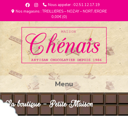
Nous appeler : 02.51.12.17.19
Nos magasins : TREILLIERES – NOZAY – NORT /ERDRE
0,00€
(0)
Menu
La boutique - Petite Maison