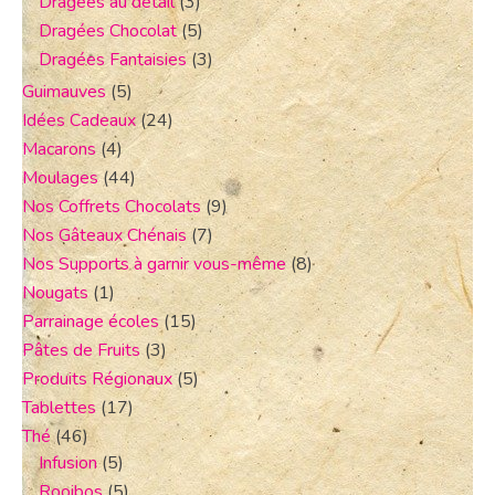
Dragées au détail
(3)
Dragées Chocolat
(5)
Dragées Fantaisies
(3)
Guimauves
(5)
Idées Cadeaux
(24)
Macarons
(4)
Moulages
(44)
Nos Coffrets Chocolats
(9)
Nos Gâteaux Chénais
(7)
Nos Supports à garnir vous-même
(8)
Nougats
(1)
Parrainage écoles
(15)
Pâtes de Fruits
(3)
Produits Régionaux
(5)
Tablettes
(17)
Thé
(46)
Infusion
(5)
Rooibos
(5)