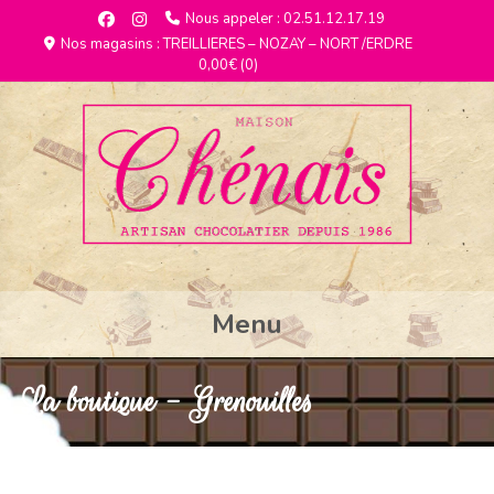
Nous appeler : 02.51.12.17.19
Nos magasins : TREILLIERES – NOZAY – NORT /ERDRE
0,00€
(0)
Menu
La boutique - Grenouilles