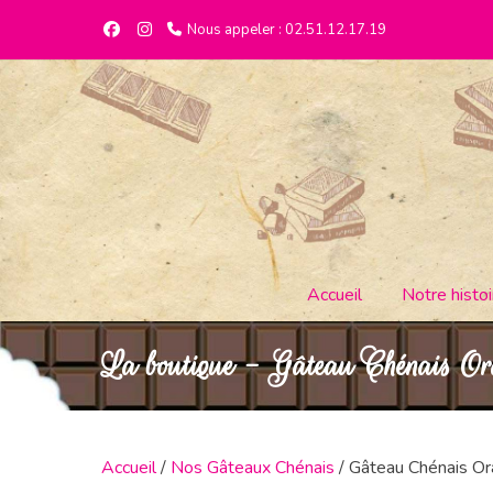
Nous appeler : 02.51.12.17.19
Accueil
Notre histoi
La boutique - Gâteau Chénais Or
Accueil
/
Nos Gâteaux Chénais
/ Gâteau Chénais O