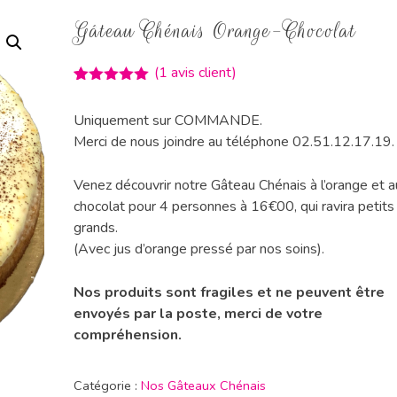
Gâteau Chénais Orange-Chocolat
(
1
avis client)
Noté
1
5.00
sur 5
Uniquement sur COMMANDE.
basé sur
notation
Merci de nous joindre au téléphone 02.51.12.17.19.
client
Venez découvrir notre Gâteau Chénais à l’orange et a
chocolat pour 4 personnes à 16€00, qui ravira petits
grands.
(Avec jus d’orange pressé par nos soins).
Nos produits sont fragiles et ne peuvent être
envoyés par la poste, merci de votre
compréhension.
Catégorie :
Nos Gâteaux Chénais