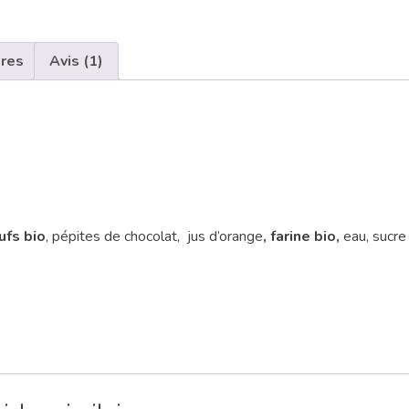
ires
Avis (1)
fs bio
, pépites de chocolat, jus d’orange
, farine bio,
eau, sucre 