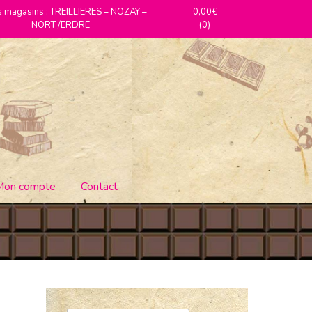
 magasins : TREILLIERES – NOZAY –
0,00€
NORT /ERDRE
(0)
Mon compte
Contact