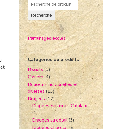
Recherche
Parrainages écoles
Catégories de produits
u
 et
Biscuits
(9)
Cornets
(4)
Douceurs individuelles et
diverses
(13)
Dragées
(12)
Dragées Amandes Catalane
(1)
Dragées au détail
(3)
Dragées Chocolat
(5)