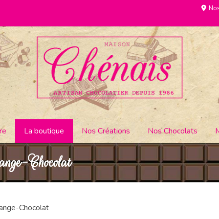
Nos
re
La boutique
Nos Créations
Nos Chocolats
ange-Chocolat
range-Chocolat