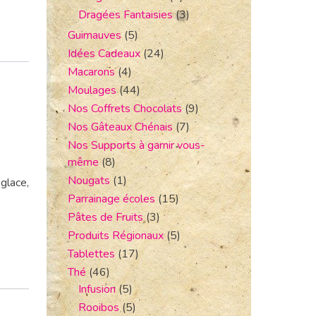
Dragées Fantaisies
(3)
Guimauves
(5)
Idées Cadeaux
(24)
Macarons
(4)
Moulages
(44)
Nos Coffrets Chocolats
(9)
Nos Gâteaux Chénais
(7)
Nos Supports à garnir vous-
même
(8)
Nougats
(1)
glace,
Parrainage écoles
(15)
Pâtes de Fruits
(3)
Produits Régionaux
(5)
Tablettes
(17)
Thé
(46)
Infusion
(5)
Rooibos
(5)