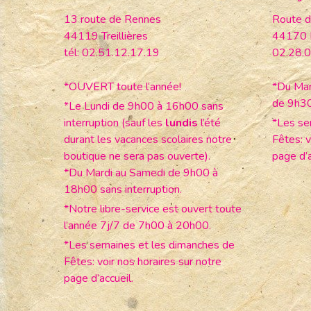
13 route de Rennes
Route d
44119 Treillières
44170 
tél: 02.51.12.17.19
02.28.0
*OUVERT toute l’année!
*Du Mar
de 9h3
*Le Lundi de 9h00 à 16h00 sans
interruption (sauf les
lundis
l’été
*Les se
durant les vacances scolaires notre
Fêtes: v
boutique ne sera pas ouverte).
page d’a
*Du Mardi au Samedi de 9h00 à
18h00 sans interruption.
*Notre libre-service est ouvert toute
l’année 7j/7 de 7h00 à 20h00.
*Les semaines et les dimanches de
Fêtes: voir nos horaires sur notre
page d’accueil.