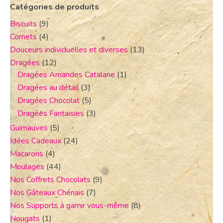
Catégories de produits
Biscuits
(9)
Cornets
(4)
Douceurs individuelles et diverses
(13)
Dragées
(12)
Dragées Amandes Catalane
(1)
Dragées au détail
(3)
Dragées Chocolat
(5)
Dragées Fantaisies
(3)
Guimauves
(5)
Idées Cadeaux
(24)
Macarons
(4)
Moulages
(44)
Nos Coffrets Chocolats
(9)
Nos Gâteaux Chénais
(7)
Nos Supports à garnir vous-même
(8)
Nougats
(1)