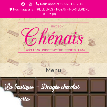
Nous appeler : 02.51.12.17.19
Nos magasins : TREILLIERES – NOZAY – NORT /ERDRE
0,00€
(0)
Menu
La boutique - Dragée chocolat
Terracotta