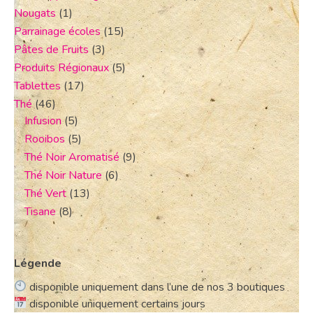
Nougats
(1)
Parrainage écoles
(15)
Pâtes de Fruits
(3)
Produits Régionaux
(5)
Tablettes
(17)
Thé
(46)
Infusion
(5)
Rooibos
(5)
Thé Noir Aromatisé
(9)
Thé Noir Nature
(6)
Thé Vert
(13)
Tisane
(8)
Légende
disponible uniquement dans l’une de nos 3 boutiques
disponible uniquement certains jours