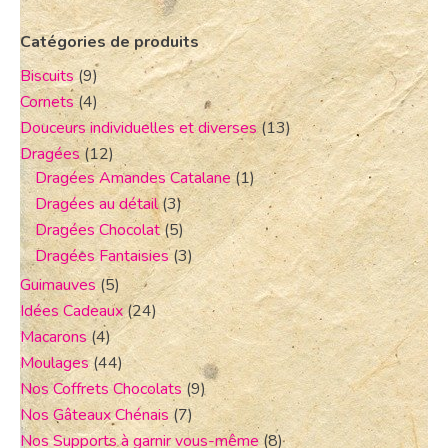
Catégories de produits
Biscuits
(9)
Cornets
(4)
Douceurs individuelles et diverses
(13)
Dragées
(12)
Dragées Amandes Catalane
(1)
Dragées au détail
(3)
Dragées Chocolat
(5)
Dragées Fantaisies
(3)
Guimauves
(5)
Idées Cadeaux
(24)
Macarons
(4)
Moulages
(44)
Nos Coffrets Chocolats
(9)
Nos Gâteaux Chénais
(7)
Nos Supports à garnir vous-même
(8)