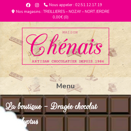
Nous appeler : 02.51.12.17.19
Nos magasins : TREILLIERES – NOZAY – NORT /ERDRE
0,00€
(0)
Menu
La boutique - Dragée chocolat
Eucalyptus