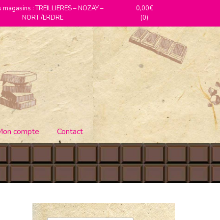
 magasins : TREILLIERES – NOZAY –
0,00€
NORT /ERDRE
(0)
Mon compte
Contact