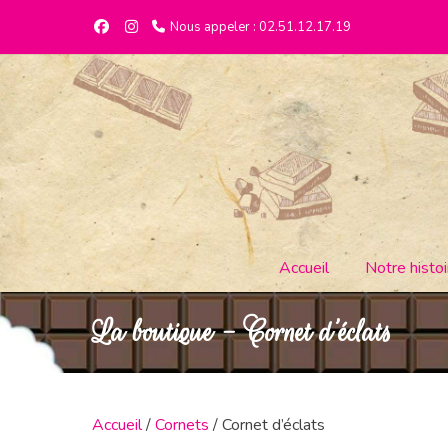
Nous appeler : 02.51.12.17.19
Accueil
Notre histoi
La boutique - Cornet d’éclats
Accueil
/
Cornets
/ Cornet d’éclats