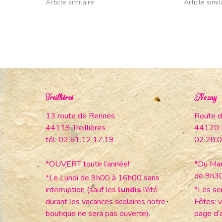
Article similaire
Article simil
Treillières
Nozay
13 route de Rennes
Route d
44119 Treillières
44170 
tél: 02.51.12.17.19
02.28.0
*OUVERT toute l’année!
*Du Mar
de 9h3
*Le Lundi de 9h00 à 16h00 sans
interruption (sauf les
lundis
l’été
*Les se
durant les vacances scolaires notre
Fêtes: v
boutique ne sera pas ouverte).
page d’a