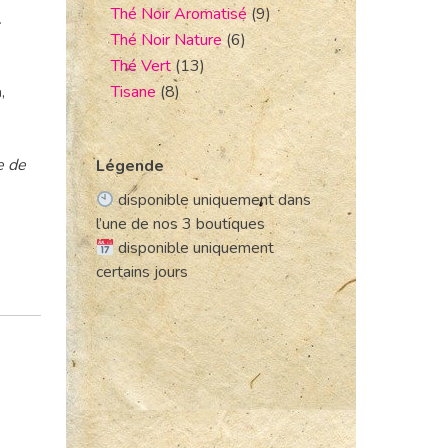
Thé Noir Aromatisé
(9)
.
Thé Noir Nature
(6)
Thé Vert
(13)
a
,
Tisane
(8)
e de
Légende
disponible uniquement dans
l’une de nos 3 boutiques
disponible uniquement
certains jours