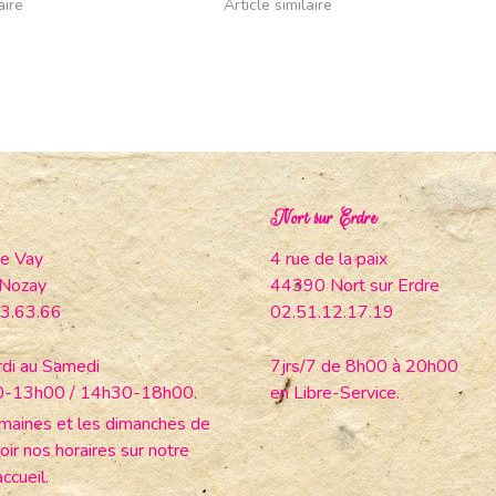
aire
Article similaire
Nort sur Erdre
e Vay
4 rue de la paix
Nozay
44390 Nort sur Erdre
3.63.66
02.51.12.17.19
di au Samedi
7jrs/7 de 8h00 à 20h00
0-13h00 / 14h30-18h00.
en Libre-Service.
maines et les dimanches de
oir nos horaires sur notre
ccueil.