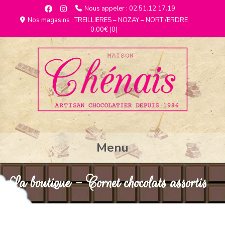
Nous appeler : 02.51.12.17.19
Nos magasins : TREILLIERES – NOZAY – NORT /ERDRE
0,00€
(0)
Menu
La boutique - Cornet chocolats assortis