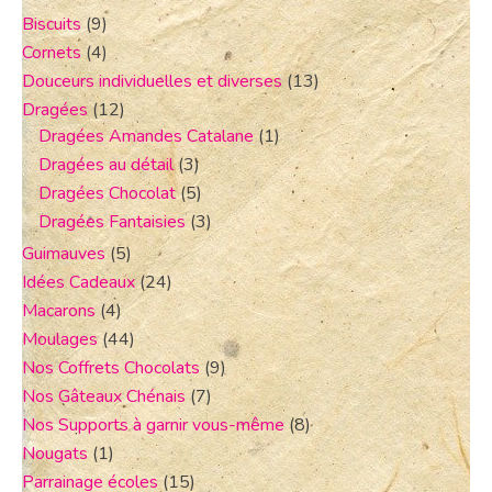
Biscuits
(9)
Cornets
(4)
Douceurs individuelles et diverses
(13)
Dragées
(12)
Dragées Amandes Catalane
(1)
Dragées au détail
(3)
Dragées Chocolat
(5)
Dragées Fantaisies
(3)
Guimauves
(5)
Idées Cadeaux
(24)
Macarons
(4)
Moulages
(44)
Nos Coffrets Chocolats
(9)
Nos Gâteaux Chénais
(7)
Nos Supports à garnir vous-même
(8)
Nougats
(1)
Parrainage écoles
(15)