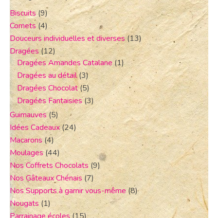
Biscuits
(9)
Cornets
(4)
Douceurs individuelles et diverses
(13)
Dragées
(12)
Dragées Amandes Catalane
(1)
Dragées au détail
(3)
Dragées Chocolat
(5)
Dragées Fantaisies
(3)
Guimauves
(5)
Idées Cadeaux
(24)
Macarons
(4)
Moulages
(44)
Nos Coffrets Chocolats
(9)
Nos Gâteaux Chénais
(7)
Nos Supports à garnir vous-même
(8)
Nougats
(1)
Parrainage écoles
(15)