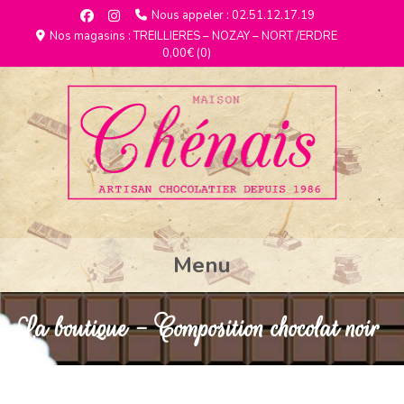
Nous appeler : 02.51.12.17.19
Nos magasins : TREILLIERES – NOZAY – NORT /ERDRE
0,00€
(0)
Menu
La boutique - Composition chocolat noir