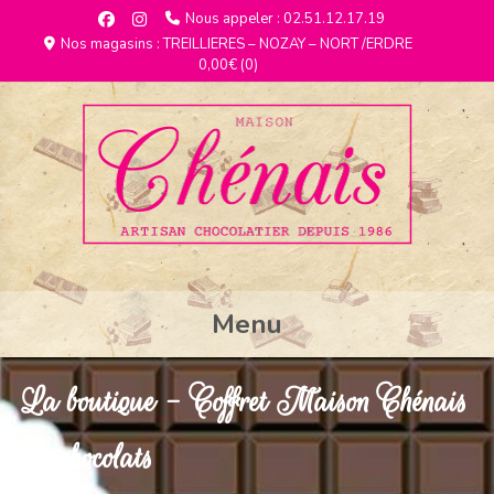
Nous appeler : 02.51.12.17.19
Nos magasins : TREILLIERES – NOZAY – NORT /ERDRE
0,00€
(0)
Menu
La boutique - Coffret Maison Chénais
96 chocolats