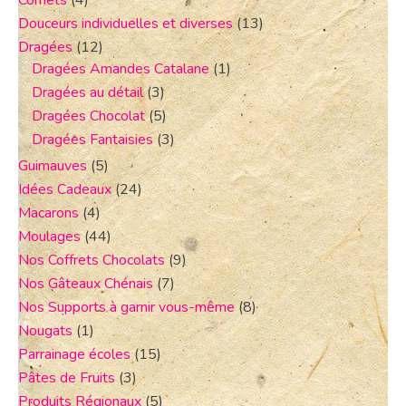
Douceurs individuelles et diverses
(13)
Dragées
(12)
Dragées Amandes Catalane
(1)
Dragées au détail
(3)
Dragées Chocolat
(5)
Dragées Fantaisies
(3)
Guimauves
(5)
Idées Cadeaux
(24)
Macarons
(4)
Moulages
(44)
Nos Coffrets Chocolats
(9)
Nos Gâteaux Chénais
(7)
Nos Supports à garnir vous-même
(8)
Nougats
(1)
Parrainage écoles
(15)
Pâtes de Fruits
(3)
Produits Régionaux
(5)