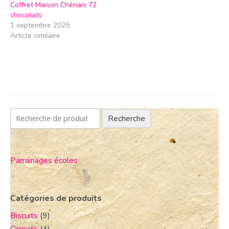
Coffret Maison Chénais 72
chocolats
1 septembre 2025
Article similaire
Recherche
Parrainages écoles
Catégories de produits
Biscuits
(9)
Cornets
(4)