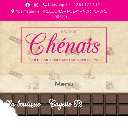
Nous appeler : 02.51.12.17.19
Nos magasins : TREILLIERES – NOZAY – NORT /ERDRE
0,00€
(0)
Menu
La boutique - Cagette T2