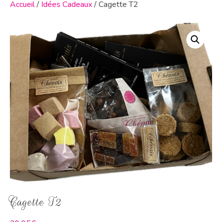
Accueil
/
Idées Cadeaux
/ Cagette T2
Cagette T2