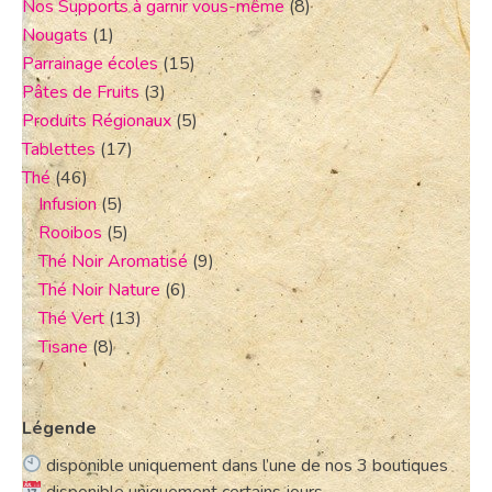
Nos Supports à garnir vous-même
(8)
Nougats
(1)
Parrainage écoles
(15)
Pâtes de Fruits
(3)
Produits Régionaux
(5)
Tablettes
(17)
Thé
(46)
Infusion
(5)
Rooibos
(5)
Thé Noir Aromatisé
(9)
Thé Noir Nature
(6)
Thé Vert
(13)
Tisane
(8)
Légende
disponible uniquement dans l’une de nos 3 boutiques
disponible uniquement certains jours