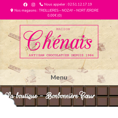
Nous appeler : 02.51.12.17.19
Nos magasins : TREILLIERES – NOZAY – NORT /ERDRE
0,00€
(0)
Menu
La boutique - Bonbonnière Cœur