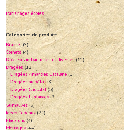
Parrainages écoles
Catégories de produits
Biscuits
(9)
Cornets
(4)
Douceurs individuelles et diverses
(13)
Dragées
(12)
Dragées Amandes Catalane
(1)
Dragées au détail
(3)
Dragées Chocolat
(5)
Dragées Fantaisies
(3)
Guimauves
(5)
Idées Cadeaux
(24)
Macarons
(4)
Moulages
(44)