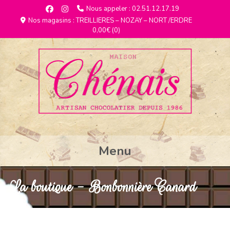
Nous appeler : 02.51.12.17.19
Nos magasins : TREILLIERES – NOZAY – NORT /ERDRE
0,00€
(0)
Menu
La boutique - Bonbonnière Canard