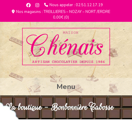
Nous appeler : 02.51.12.17.19
Nos magasins : TREILLIERES – NOZAY – NORT /ERDRE
0,00€
(0)
Menu
La boutique - Bonbonnière Cabosse