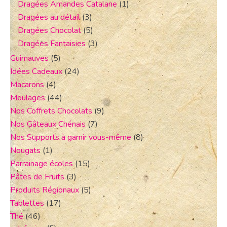
Dragées Amandes Catalane
(1)
Dragées au détail
(3)
Dragées Chocolat
(5)
Dragées Fantaisies
(3)
Guimauves
(5)
Idées Cadeaux
(24)
Macarons
(4)
Moulages
(44)
Nos Coffrets Chocolats
(9)
Nos Gâteaux Chénais
(7)
Nos Supports à garnir vous-même
(8)
Nougats
(1)
Parrainage écoles
(15)
Pâtes de Fruits
(3)
Produits Régionaux
(5)
Tablettes
(17)
Thé
(46)