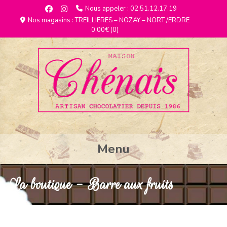
Nous appeler : 02.51.12.17.19
Nos magasins : TREILLIERES – NOZAY – NORT /ERDRE
0,00€
(0)
Menu
La boutique - Barre aux fruits