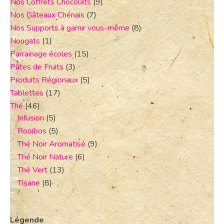
Nos Coffrets Chocolats
(9)
Nos Gâteaux Chénais
(7)
Nos Supports à garnir vous-même
(8)
Nougats
(1)
Parrainage écoles
(15)
Pâtes de Fruits
(3)
Produits Régionaux
(5)
Tablettes
(17)
Thé
(46)
Infusion
(5)
Rooibos
(5)
Thé Noir Aromatisé
(9)
Thé Noir Nature
(6)
Thé Vert
(13)
Tisane
(8)
Légende