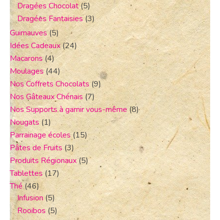
Dragées Chocolat
(5)
Dragées Fantaisies
(3)
Guimauves
(5)
Idées Cadeaux
(24)
Macarons
(4)
Moulages
(44)
Nos Coffrets Chocolats
(9)
Nos Gâteaux Chénais
(7)
Nos Supports à garnir vous-même
(8)
Nougats
(1)
Parrainage écoles
(15)
Pâtes de Fruits
(3)
Produits Régionaux
(5)
Tablettes
(17)
Thé
(46)
Infusion
(5)
Rooibos
(5)