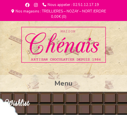
Nous appeler : 02.51.12.17.19
Nos magasins : TREILLIERES – NOZAY – NORT /ERDRE
0,00€
(0)
Menu
Wishlist