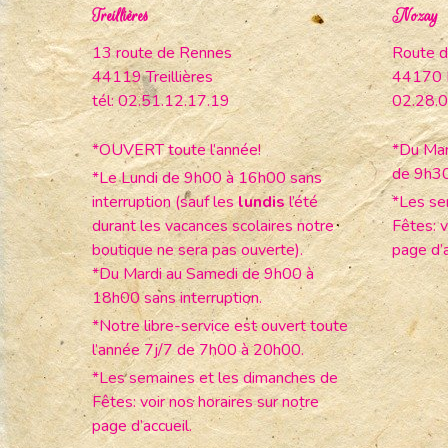
Treillières
Nozay
13 route de Rennes
Route d
44119 Treillières
44170 
tél: 02.51.12.17.19
02.28.0
*OUVERT toute l’année!
*Du Mar
de 9h3
*Le Lundi de 9h00 à 16h00 sans
interruption (sauf les
lundis
l’été
*Les se
durant les vacances scolaires notre
Fêtes: v
boutique ne sera pas ouverte).
page d’a
*Du Mardi au Samedi de 9h00 à
18h00 sans interruption.
*Notre libre-service est ouvert toute
l’année 7j/7 de 7h00 à 20h00.
*Les semaines et les dimanches de
Fêtes: voir nos horaires sur notre
page d’accueil.