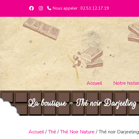
Nous appeler : 02.51.12.17.19
Accueil
Notre histoi
La boutique - Thé noir Darjeeling
Accueil
/
Thé
/
Thé Noir Nature
/ Thé noir Darjeeling