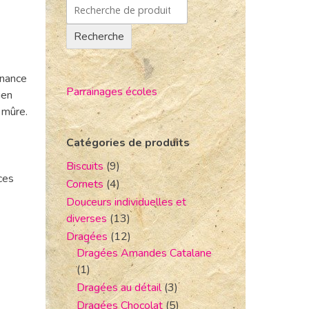
Recherche
enance
Parrainages écoles
ien
 mûre.
Catégories de produits
Biscuits
(9)
ces
Cornets
(4)
Douceurs individuelles et
diverses
(13)
Dragées
(12)
Dragées Amandes Catalane
(1)
Dragées au détail
(3)
Dragées Chocolat
(5)