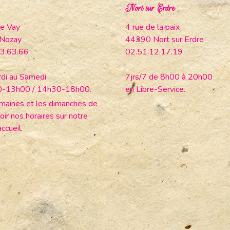
Nort sur Erdre
e Vay
4 rue de la paix
Nozay
44390 Nort sur Erdre
3.63.66
02.51.12.17.19
di au Samedi
7jrs/7 de 8h00 à 20h00
0-13h00 / 14h30-18h00.
en Libre-Service.
maines et les dimanches de
oir nos horaires sur notre
ccueil.