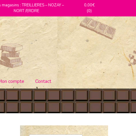
 magasins : TREILLIERES – NOZAY –
0,00€
NORT /ERDRE
(0)
Mon compte
Contact