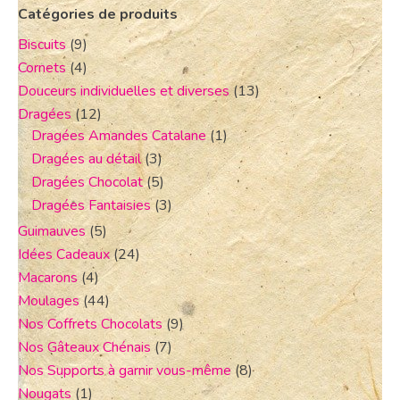
Catégories de produits
Biscuits
(9)
Cornets
(4)
Douceurs individuelles et diverses
(13)
Dragées
(12)
Dragées Amandes Catalane
(1)
Dragées au détail
(3)
Dragées Chocolat
(5)
Dragées Fantaisies
(3)
Guimauves
(5)
Idées Cadeaux
(24)
Macarons
(4)
Moulages
(44)
Nos Coffrets Chocolats
(9)
Nos Gâteaux Chénais
(7)
Nos Supports à garnir vous-même
(8)
Nougats
(1)