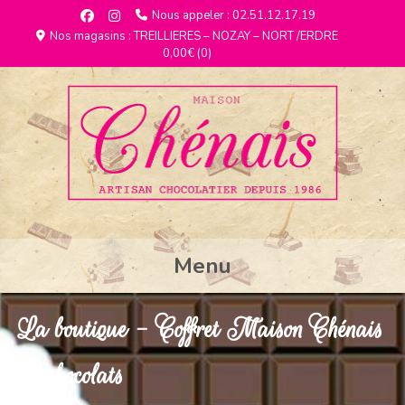
Nous appeler : 02.51.12.17.19
Nos magasins : TREILLIERES – NOZAY – NORT /ERDRE
0,00€
(0)
Menu
La boutique - Coffret Maison Chénais
21 chocolats