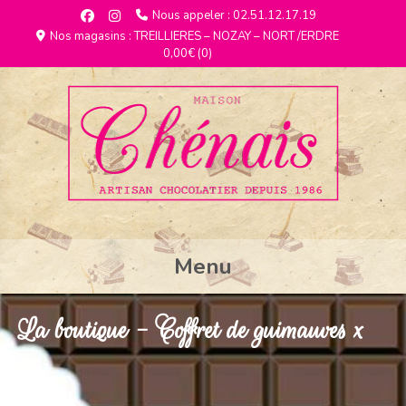
Nous appeler : 02.51.12.17.19
Nos magasins : TREILLIERES – NOZAY – NORT /ERDRE
0,00€
(0)
Menu
La boutique - Coffret de guimauves x
28