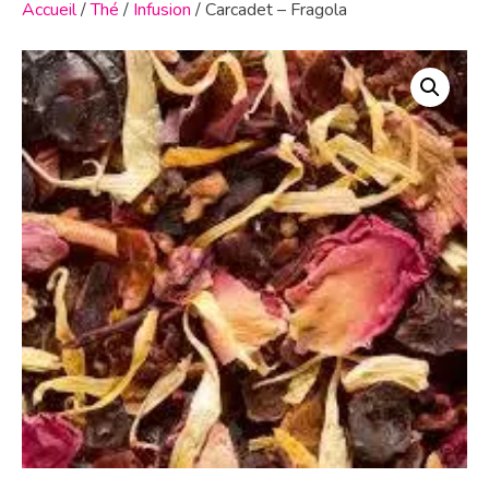
Accueil
/
Thé
/
Infusion
/ Carcadet – Fragola