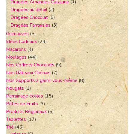
Dragées Amandes Catalane
(1)
Dragées au détail
(3)
Dragées Chocolat
(5)
Dragées Fantaisies
(3)
Guimauves
(5)
Idées Cadeaux
(24)
Macarons
(4)
Moulages
(44)
Nos Coffrets Chocolats
(9)
Nos Gâteaux Chénais
(7)
Nos Supports à garnir vous-même
(8)
Nougats
(1)
Parrainage écoles
(15)
Pâtes de Fruits
(3)
Produits Régionaux
(5)
Tablettes
(17)
Thé
(46)