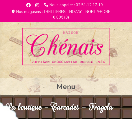
Nous appeler : 02.51.12.17.19
Nos magasins : TREILLIERES – NOZAY – NORT /ERDRE
0,00€
(0)
Menu
La boutique - Carcadet – Fragola